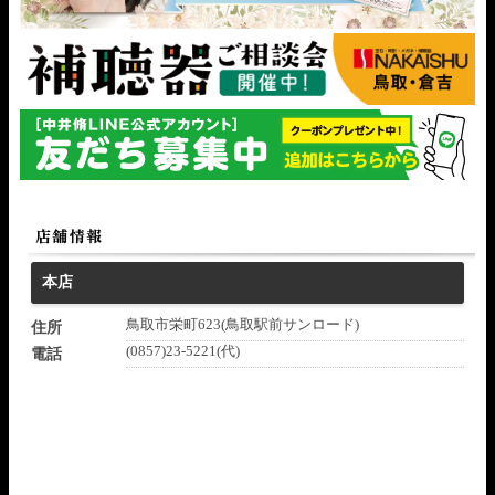
本店
鳥取市栄町623(鳥取駅前サンロード)
住所
(0857)23-5221(代)
電話