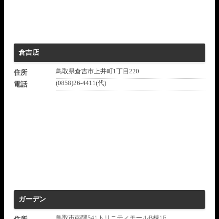
倉吉店
鳥取県倉吉市上井町1丁目220
住所
(0858)26-4411(代)
電話
ガーデン
鳥取市南隈541トリニティモールB棟1F