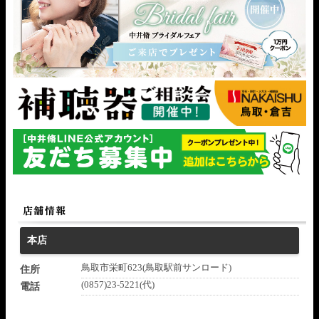
本店
鳥取市栄町623(鳥取駅前サンロード)
住所
(0857)23-5221(代)
電話