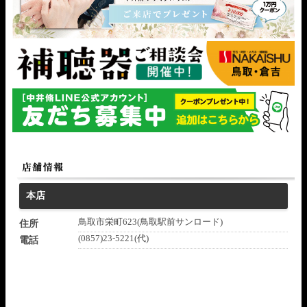
本店
鳥取市栄町623(鳥取駅前サンロード)
住所
(0857)23-5221(代)
電話