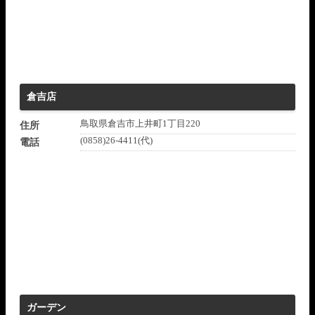
倉吉店
鳥取県倉吉市上井町1丁目220
住所
(0858)26-4411(代)
電話
ガーデン