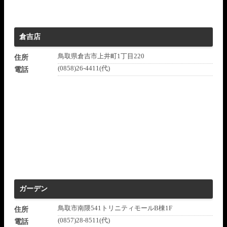
倉吉店
鳥取県倉吉市上井町1丁目220
住所
(0858)26-4411(代)
電話
ガーデン
鳥取市南隈541トリニティモールB棟1F
住所
(0857)28-8511(代)
電話