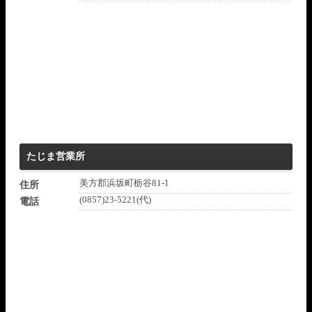
たじま営業所
美方郡浜坂町栃谷81-1
住所
(0857)23-5221(代)
電話