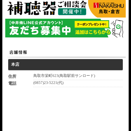
本店
鳥取市栄町623(鳥取駅前サンロード)
住所
(0857)23-5221(代)
電話