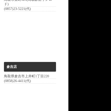
ド)
(0857)23-5221(代)
倉吉店
鳥取県倉吉市上井町1丁目220
(0858)26-4411(代)