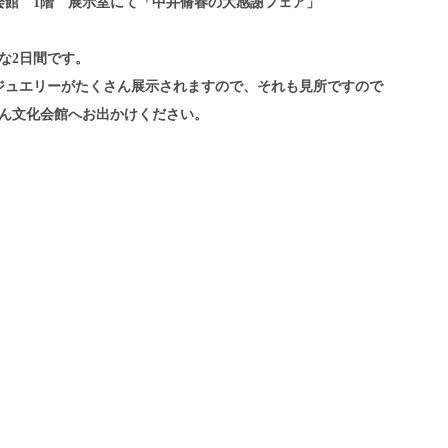
文化会館 1階 展示室にて「中井脩春の大感謝フェア」
な2日間です。
ジュエリーがたくさん展示されますので、それも見所ですので
ぎん文化会館へお出かけください。