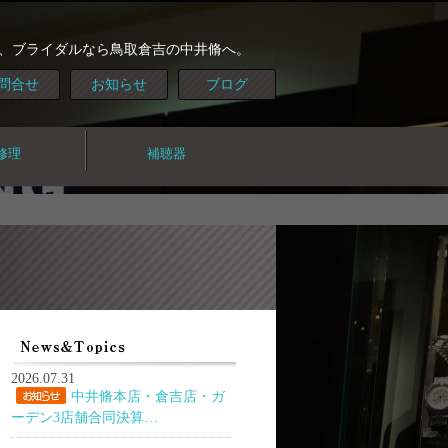
、ブライダルなら鳥取倉吉の中井脩へ。
問合せ
お知らせ
ブログ
修理
補聴器
2026.07.31
中井脩本店・倉吉店・ガ
ーデン3店舗合同決算…