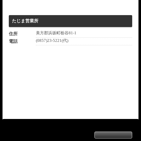
たじま営業所
美方郡浜坂町栃谷81-1
住所
(0857)23-5221(代)
電話