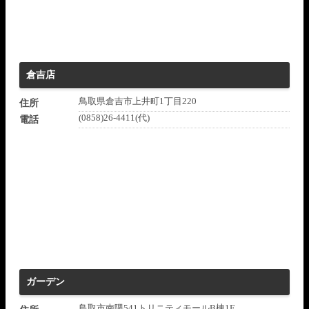
倉吉店
鳥取県倉吉市上井町1丁目220
住所
(0858)26-4411(代)
電話
ガーデン
鳥取市南隈541トリニティモールB棟1F