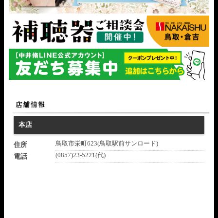
本店
鳥取市栄町623(鳥取駅前サンロード)
住所
(0857)23-5221(代)
電話