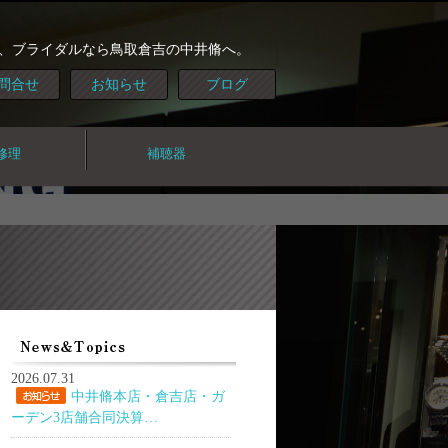
、ブライダルなら鳥取倉吉の中井脩へ。
問合せ
お知らせ
ブログ
修理
補聴器
2026.07.31
中井脩本店・倉吉店・ガ
ーデン3店舗合同決算…