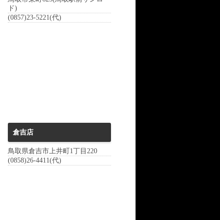
ド)
(0857)23-5221(代)
倉吉店
鳥取県倉吉市上井町1丁目220
(0858)26-4411(代)