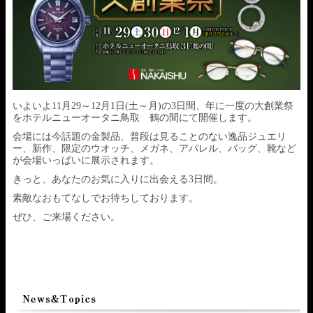
いよいよ11月29～12月1日(土～月)の3日間、年に一度の大創業祭
をホテルニューオータニ鳥取 鶴の間にて開催します。
会場には今話題の金製品、普段は見ることのない逸品ジュエリ
ー、新作、限定のウオッチ、メガネ、アパレル、バッグ、靴など
が会場いっぱいに展示されます。
きっと、あなたのお気に入りに出会える3日間。
素敵なおもてなしでお待ちしております。
ぜひ、ご来場ください。