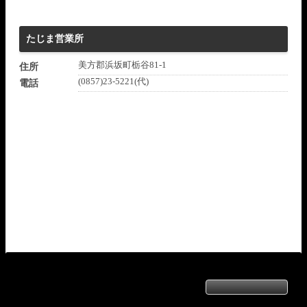
たじま営業所
美方郡浜坂町栃谷81-1
住所
(0857)23-5221(代)
電話