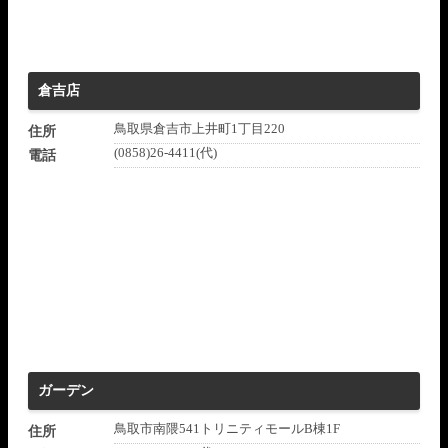
倉吉店
鳥取県倉吉市上井町1丁目220
住所
(0858)26-4411(代)
電話
ガーデン
鳥取市南隈541トリニティモールB棟1F
住所