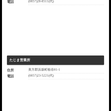
(0857)28-8511(代)
電話
たじま営業所
美方郡浜坂町栃谷81-1
住所
(0857)23-5221(代)
電話