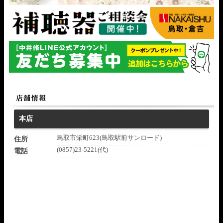
本店
鳥取市栄町623(鳥取駅前サンロード)
住所
(0857)23-5221(代)
電話