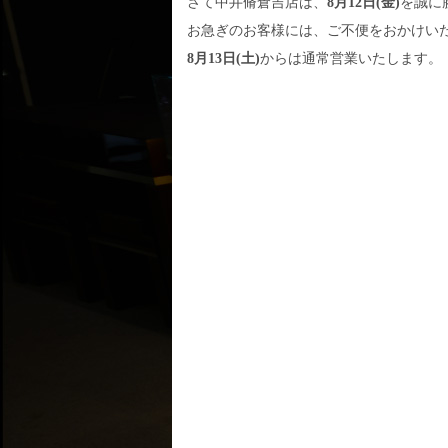
さて中井脩倉吉店は、
8月12日(金)
を誠に
お急ぎのお客様には、ご不便をおかけい
8月13日(土)
からは通常営業いたします。