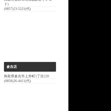
ド)
(0857)23-5221(代)
倉吉店
鳥取県倉吉市上井町1丁目220
(0858)26-4411(代)