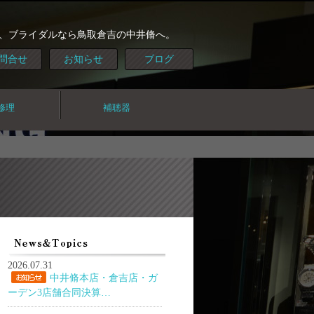
、ブライダルなら鳥取倉吉の中井脩へ。
問合せ
お知らせ
ブログ
修理
補聴器
2026.07.31
中井脩本店・倉吉店・ガ
ーデン3店舗合同決算…