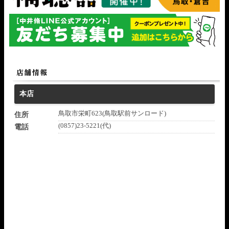
本店
鳥取市栄町623(鳥取駅前サンロード)
住所
(0857)23-5221(代)
電話