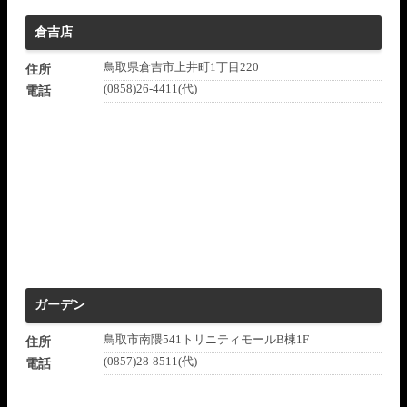
倉吉店
鳥取県倉吉市上井町1丁目220
住所
(0858)26-4411(代)
電話
ガーデン
鳥取市南隈541トリニティモールB棟1F
住所
(0857)28-8511(代)
電話