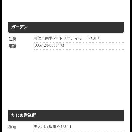
ガーデン
鳥取市南隈541トリニティモールB棟1F
住所
(0857)28-8511(代)
電話
たじま営業所
美方郡浜坂町栃谷81-1
住所