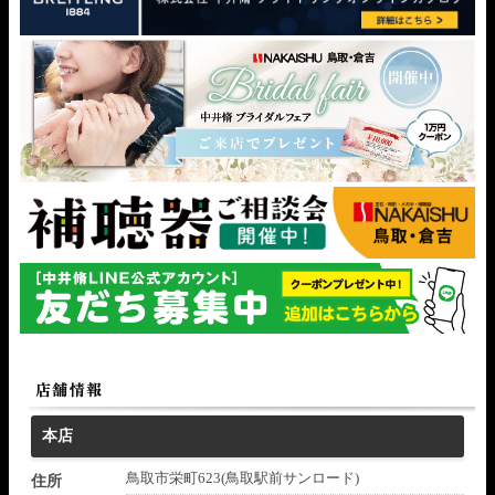
本店
鳥取市栄町623(鳥取駅前サンロード)
住所