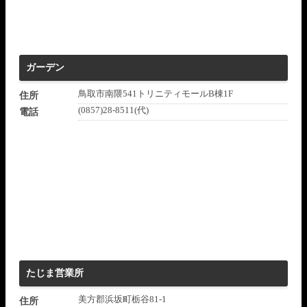
ガーデン
鳥取市南隈541トリニティモールB棟1F
住所
(0857)28-8511(代)
電話
たじま営業所
美方郡浜坂町栃谷81-1
住所