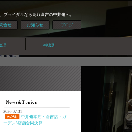
、ブライダルなら鳥取倉吉の中井脩へ。
問合せ
お知らせ
ブログ
修理
補聴器
2026.07.31
中井脩本店・倉吉店・ガ
ーデン3店舗合同決算…