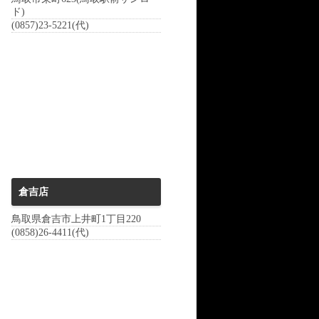
ド)
(0857)23-5221(代)
倉吉店
鳥取県倉吉市上井町1丁目220
(0858)26-4411(代)