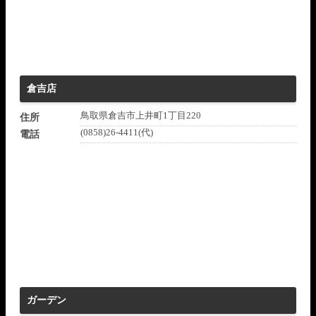
倉吉店
鳥取県倉吉市上井町1丁目220
住所
(0858)26-4411(代)
電話
ガーデン