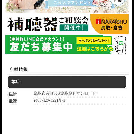
本店
鳥取市栄町623(鳥取駅前サンロード)
住所
(0857)23-5221(代)
電話