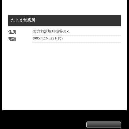
たじま営業所
美方郡浜坂町栃谷81-1
住所
(0857)23-5221(代)
電話