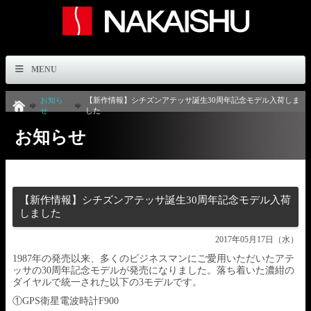
MENU
お知ら
【新作情報】シチズンアテッサ誕生30周年記念モデル入荷しま
せ
した
お知らせ
【新作情報】シチズンアテッサ誕生30周年記念モデル入荷
しました
2017年05月17日（水）
1987年の発売以来、多くのビジネスマンにご愛用いただいたアテ
ッサの30周年記念モデルが発売になりました。落ち着いた濃紺の
ダイヤルで統一された以下の3モデルです。
①GPS衛星電波時計F900