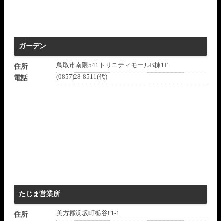
ガーデン
鳥取市南隈541トリニティモールB棟1F
住所
(0857)28-8511(代)
電話
たじま営業所
美方郡浜坂町栃谷81-1
住所