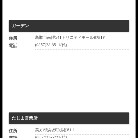
ガーデン
鳥取市南隈541トリニティモールB棟1F
住所
(0857)28-8511(代)
電話
たじま営業所
美方郡浜坂町栃谷81-1
住所
(0857)23-5221(代)