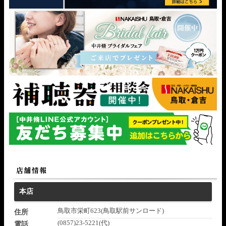
本店
鳥取市栄町623(鳥取駅前サンロード)
住所
(0857)23-5221(代)
電話