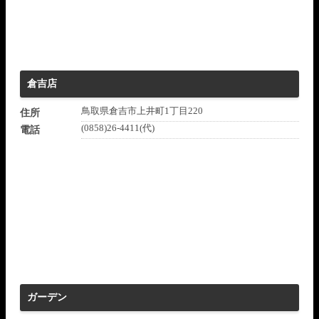
倉吉店
鳥取県倉吉市上井町1丁目220
住所
(0858)26-4411(代)
電話
ガーデン