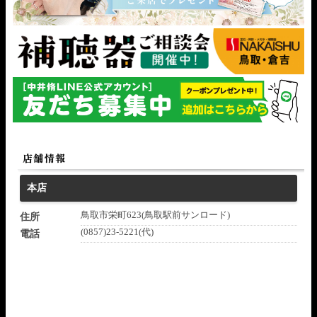
本店
鳥取市栄町623(鳥取駅前サンロード)
住所
(0857)23-5221(代)
電話