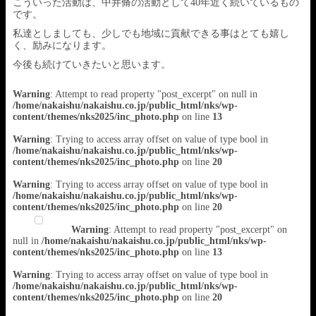
こういった活動は、中井脩の活動として40年近く続いているもの
です。
私達としましても、少しでも地域に貢献できる事はとても嬉し
く、励みになります。
今後も続けていきたいと思います。
Warning
: Attempt to read property "post_excerpt" on null in
/home/nakaishu/nakaishu.co.jp/public_html/nks/wp-
content/themes/nks2025/inc_photo.php
on line
13
Warning
: Trying to access array offset on value of type bool in
/home/nakaishu/nakaishu.co.jp/public_html/nks/wp-
content/themes/nks2025/inc_photo.php
on line
20
Warning
: Trying to access array offset on value of type bool in
/home/nakaishu/nakaishu.co.jp/public_html/nks/wp-
content/themes/nks2025/inc_photo.php
on line
20
Warning
: Attempt to read property "post_excerpt" on
null in
/home/nakaishu/nakaishu.co.jp/public_html/nks/wp-
content/themes/nks2025/inc_photo.php
on line
13
Warning
: Trying to access array offset on value of type bool in
/home/nakaishu/nakaishu.co.jp/public_html/nks/wp-
content/themes/nks2025/inc_photo.php
on line
20