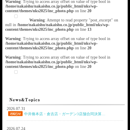
Warning
: Trying to access array offset on value of type bool in
/home/nakaishu/nakaishu.co.jp/public_html/nks/wp-
content/themes/nks2025/inc_photo.php
on line
20
Warning
: Attempt to read property "post_excerpt" on
null in
/home/nakaishu/nakaishu.co.jp/public_html/nks/wp-
content/themes/nks2025/inc_photo.php
on line
13
Warning
: Trying to access array offset on value of type bool in
/home/nakaishu/nakaishu.co.jp/public_html/nks/wp-
content/themes/nks2025/inc_photo.php
on line
20
Warning
: Trying to access array offset on value of type bool in
/home/nakaishu/nakaishu.co.jp/public_html/nks/wp-
content/themes/nks2025/inc_photo.php
on line
20
2026.07.31
中井脩本店・倉吉店・ガーデン3店舗合同決算…
2026.07.24